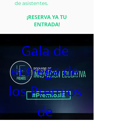
.
de asistentes
¡RESERVA YA TU
ENTRADA!
Gala de 
entrega de 
los Premios 
de 